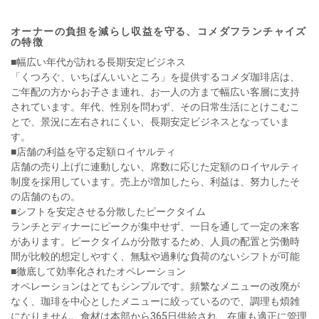
オーナーの負担を減らし収益を守る、コメダフランチャイズ
の特徴
■幅広い年代が訪れる長期安定ビジネス
「くつろぐ、いちばんいいところ」を提供するコメダ珈琲店は、
ご年配の方からお子さま連れ、お一人の方まで幅広い客層に支持
されています。年代、性別を問わず、その日常生活にとけこむこ
とで、景況に左右されにくい、長期安定ビジネスとなっていま
す。
■店舗の利益を守る定額ロイヤルティ
店舗の売り上げに連動しない、席数に応じた定額のロイヤルティ
制度を採用しています。売上が増加したら、利益は、努力したそ
の店舗のもの。
■シフトを安定させる分散したピークタイム
ランチとディナーにピークが集中せず、一日を通して一定の来客
があります。ピークタイムが分散するため、人員の配置と労働時
間が比較的想定しやすく、無駄や過剰な負荷のないシフトが可能
■徹底して効率化されたオペレーション
オペレーションはとてもシンプルです。頻繁なメニューの改廃が
なく、珈琲を中心としたメニューに絞っているので、調理も煩雑
になりません。食材は本部から365日供給され、在庫も適正に管理