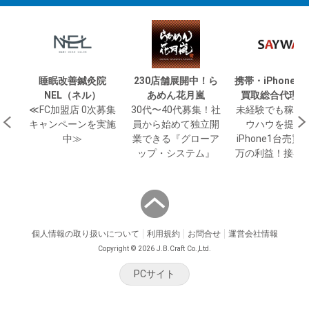
睡眠改善鍼灸院
230店舗展開中！ら
携帯・iPhone
NEL（ネル）
あめん花月嵐
買取総合代理店
≪FC加盟店 0次募集
30代〜40代募集！社
未経験でも稼げ
キャンペーンを実施
員から始めて独立開
ウハウを提供
中≫
業できる『グローア
iPhone1台売買で
ップ・システム』
万の利益！接客2
個人情報の取り扱いについて
利用規約
お問合せ
運営会社情報
Copyright © 2026 J.B.Craft Co.,Ltd.
PCサイト