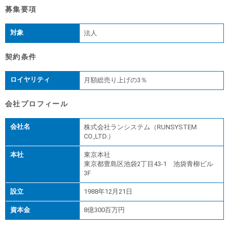
募集要項
対象
法人
契約条件
ロイヤリティ
月額総売り上げの3％
会社プロフィール
会社名
株式会社ランシステム（RUNSYSTEM
CO.,LTD.）
本社
東京本社
東京都豊島区池袋2丁目43-1 池袋青柳ビル
3F
設立
1988年12月21日
資本金
8億300百万円