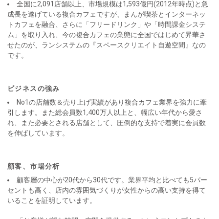
全国に2,091店舗以上、市場規模は1,593億円(2012年時点)と急
成長を遂げている複合カフェですが、まんが喫茶とインターネッ
トカフェを融合、さらに「フリードリンク」や「時間課金システ
ム」を取り入れ、今の複合カフェの業態に全国ではじめて昇華さ
せたのが、ランシステムの『スペースクリエイト自遊空間』なの
です。
ビジネスの強み
No1の店舗数＆売り上げ実績があり複合カフェ業界を強力に牽
引します。また総会員数1,400万人以上と、幅広い年代から愛さ
れ、また必要とされる店舗として、圧倒的な支持で着実に会員数
を伸ばしています。
顧客、市場分析
顧客層の中心が20代から30代です。業界平均と比べても5パー
セントも高く、店内の雰囲気づくりが女性からの高い支持を得て
いることを証明しています。