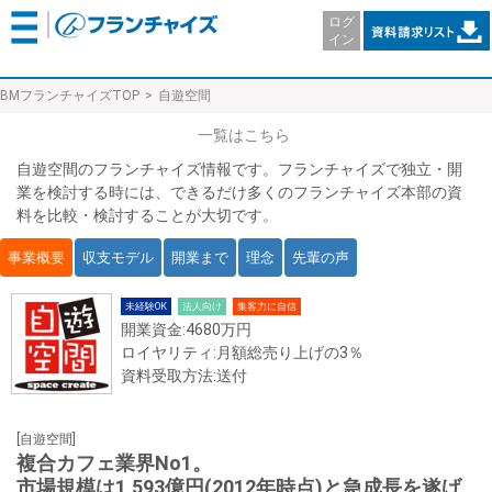
ログ
イン
BMフランチャイズTOP
自遊空間
一覧はこちら
自遊空間のフランチャイズ情報です。フランチャイズで独立・開
業を検討する時には、できるだけ多くのフランチャイズ本部の資
料を比較・検討することが大切です。
事業概要
収支モデル
開業まで
理念
先輩の声
未経験OK
法人向け
集客力に自信
開業資金:4680万円
ロイヤリティ:月額総売り上げの3％
資料受取方法:送付
[自遊空間]
複合カフェ業界No1。
市場規模は1,593億円(2012年時点)と急成長を遂げ