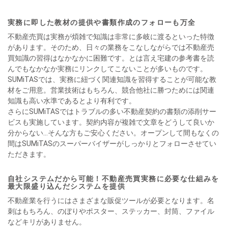
実務に即した教材の提供や書類作成のフォローも万全
不動産売買は実務が煩雑で知識は非常に多岐に渡るといった特徴
があります。そのため、日々の業務をこなしながらでは不動産売
買知識の習得はなかなかに困難です。とは言え宅建の参考書を読
んでもなかなか実務にリンクしてこないことが多いものです。
SUMiTASでは、実務に紐づく関連知識を習得することが可能な教
材をご用意。営業技術はもちろん、競合他社に勝つためには関連
知識も高い水準であるとより有利です。
さらにSUMiTASではトラブルの多い不動産契約の書類の添削サー
ビスも実施しています。契約内容が複雑で文章をどうして良いか
分からない…そんな方もご安心ください。オープンして間もなくの
間はSUMiTASのスーパーバイザーがしっかりとフォローさせてい
ただきます。
自社システムだから可能！不動産売買実務に必要な仕組みを
最大限盛り込んだシステムを提供
不動産業を行うにはさまざまな販促ツールが必要となります。名
刺はもちろん、のぼりやポスター、ステッカー、封筒、ファイル
などキリがありません。