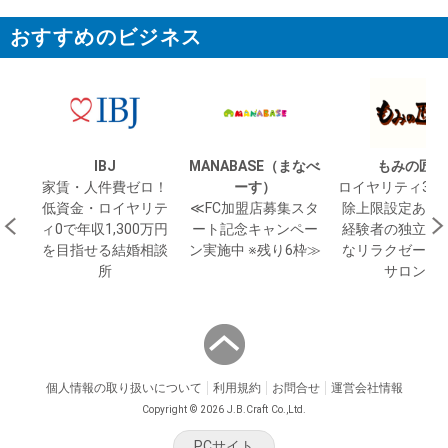
おすすめのビジネス
IBJ
MANABASE（まなべ
もみの匠
家賃・人件費ゼロ！
ーす）
ロイヤリティ3か
低資金・ロイヤリテ
≪FC加盟店募集スタ
除上限設定あり
ィ0で年収1,300万円
ート記念キャンペー
経験者の独立に
を目指せる結婚相談
ン実施中 ※残り6枠≫
なリラクゼーシ
所
サロン
個人情報の取り扱いについて
利用規約
お問合せ
運営会社情報
Copyright © 2026 J.B.Craft Co.,Ltd.
PCサイト