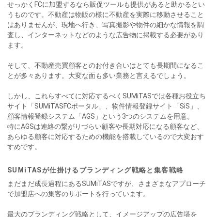
せっかくFCに加盟するなら販促ツールも提供があると助かるとい
うものです。不動産は物販の様に不動産を実際に移動させること
はありませんが、現地へ行き、写真撮影や物件の細かな情報を調
査し、インターネットなどのような広告物に掲載する必要があり
ます。
そして、不動産売買顧客とのお付き合いはとても長期間になるこ
とが多々あります。大変な面も多い業務と言えるでしょう。
しかし、これらすべてに対応するべくSUMiTASでは各種お役立ち
サイト「SUMiTASFCポータル」、物件情報登録サイト「SiS」、
顧客情報登録システム「AGS」という3つのシステムを用意。
特にAGSは連絡の繋がりづらい顧客や長期対応になる顧客など、
あらゆる顧客に対応するための機能を搭載しているので大変おす
すめです。
SUMiTASが仕掛けるブランディング戦略と集客戦略
まだまだ成長過程にあるSUMiTASですが、さまざまなアプローチ
で加盟店への集客のサポートを行っています。
最大のブランディング戦略として、イメージアップの広告塔を