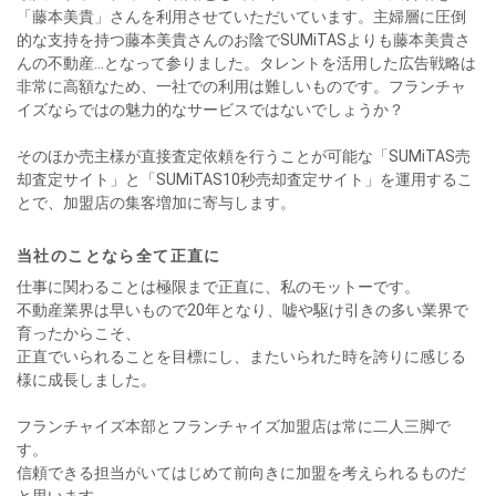
「藤本美貴」さんを利用させていただいています。主婦層に圧倒
的な支持を持つ藤本美貴さんのお陰でSUMiTASよりも藤本美貴さ
んの不動産…となって参りました。タレントを活用した広告戦略は
非常に高額なため、一社での利用は難しいものです。フランチャ
イズならではの魅力的なサービスではないでしょうか？
そのほか売主様が直接査定依頼を行うことが可能な「SUMiTAS売
却査定サイト」と「SUMiTAS10秒売却査定サイト」を運用するこ
とで、加盟店の集客増加に寄与します。
当社のことなら全て正直に
仕事に関わることは極限まで正直に、私のモットーです。
不動産業界は早いもので20年となり、嘘や駆け引きの多い業界で
育ったからこそ、
正直でいられることを目標にし、またいられた時を誇りに感じる
様に成長しました。
フランチャイズ本部とフランチャイズ加盟店は常に二人三脚で
す。
信頼できる担当がいてはじめて前向きに加盟を考えられるものだ